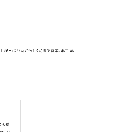
第三 第五土曜日は ９時から１３時まで営業。第二 第
から受