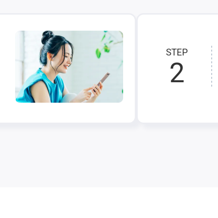
STEP
2