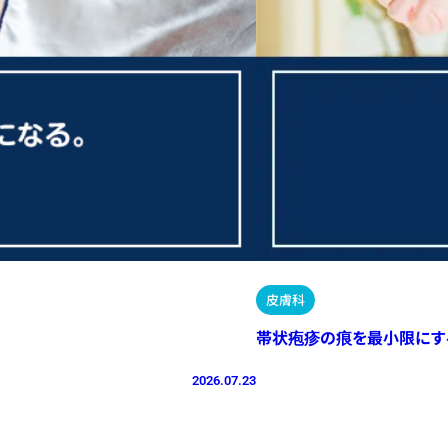
皮膚科
帯状疱疹の痕を最小限にす
2026.07.23