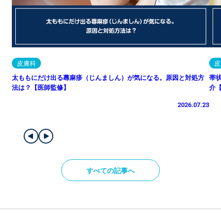
皮膚科
皮
太ももにだけ出る蕁麻疹（じんましん）が気になる。原因と対処方
帯
法は？【医師監修】
介
2026.07.23
すべての記事へ