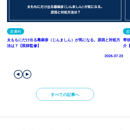
皮膚科
皮
太ももにだけ出る蕁麻疹（じんましん）が気になる。原因と対処方
帯
法は？【医師監修】
介
2026.07.23
すべての記事へ