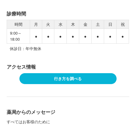
診療時間
時間
月
火
水
木
金
土
日
祝
9:00～
●
●
●
●
●
●
●
●
18:00
休診日：年中無休
アクセス情報
行き方を調べる
薬局からのメッセージ
すべてはお客様のために