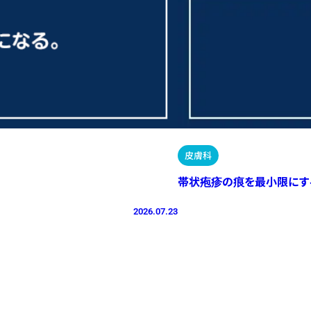
皮膚科
帯状疱疹の痕を最小限にす
2026.07.23