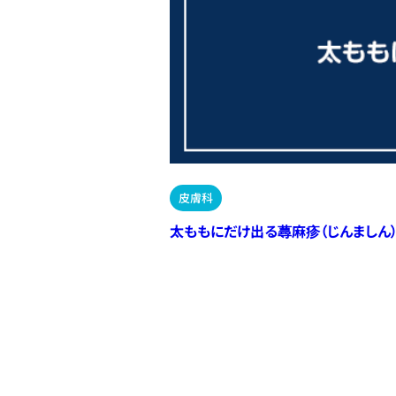
皮膚科
太ももにだけ出る蕁麻疹（じんましん