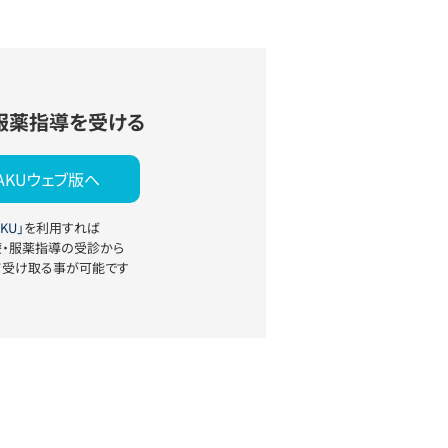
服薬指導を受ける
YAKUウェブ版へ
KU」
を利用すれば
療・服薬指導の受診から
て受け取る事が可能です