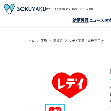
オンライン診療アプリならSOKUYAKU
ニュース
医
診療科目
ホーム
薬局
愛媛県
レデイ薬局 道後石手店