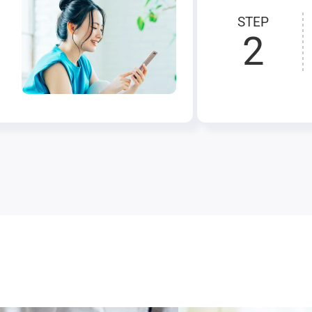
STEP
2