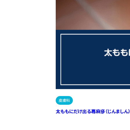
皮膚科
太ももにだけ出る蕁麻疹（じんましん