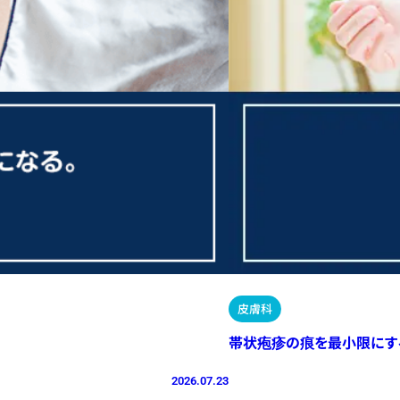
皮膚科
帯状疱疹の痕を最小限にす
2026.07.23