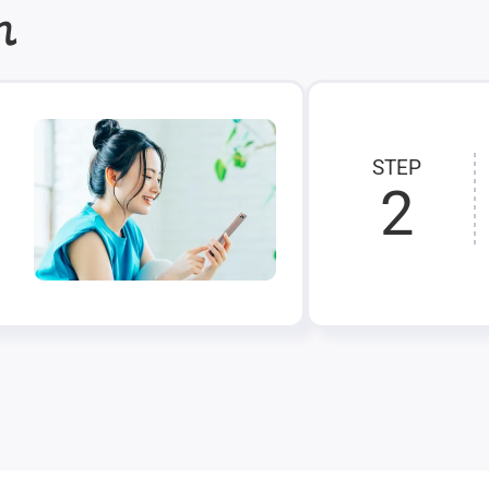
れ
STEP
2