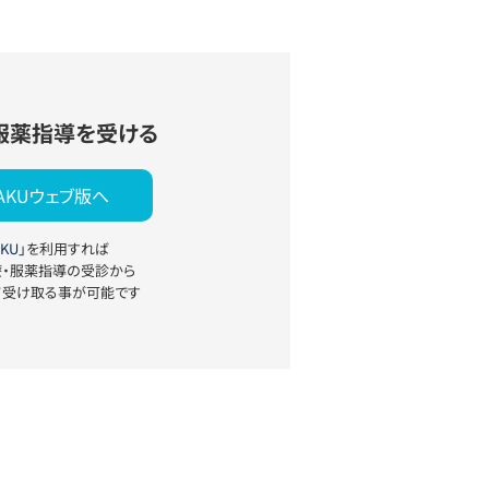
服薬指導を受ける
YAKUウェブ版へ
KU」
を利用すれば
療・服薬指導の受診から
て受け取る事が可能です