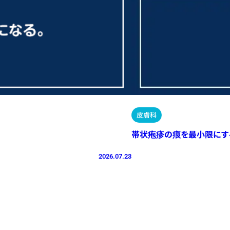
皮膚科
帯状疱疹の痕を最小限にす
2026.07.23