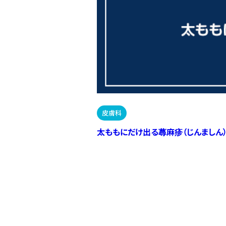
皮膚科
太ももにだけ出る蕁麻疹（じんましん