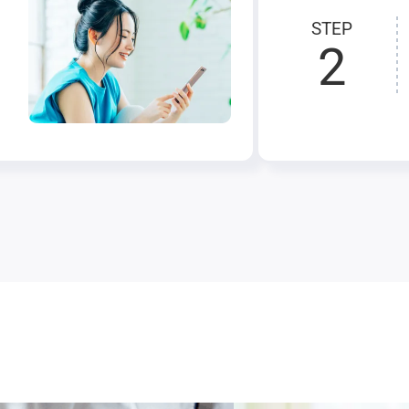
STEP
2