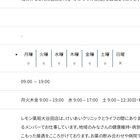
-
月曜
火曜
水曜
木曜
金曜
土曜
日曜
○
○
○
○
○
○
×
09:00 ～ 19:00
月火木金 9:00～19:00 水 9:00～17:00 土 9:00～12:30日
レモン薬局大谷田店は、けいあいクリニックとライフの間にあり
るメンバーでお仕事しています。地域のみなさんの健康維持・病気
こもった接遇をこころがけております。お薬の飲み合わせや病院