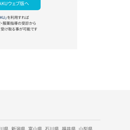
YAKUウェブ版へ
KU」
を利用すれば
療・服薬指導の受診から
て受け取る事が可能です
川県
新潟県
富山県
石川県
福井県
山梨県