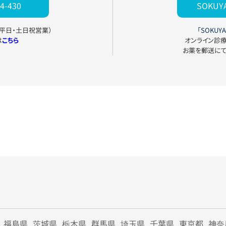
4-430
SOKU
0（平日・土日祝営業）
「SOKUYA
は
こちら
オンライン診
お薬を郵送に
福島県
茨城県
栃木県
群馬県
埼玉県
千葉県
東京都
神奈