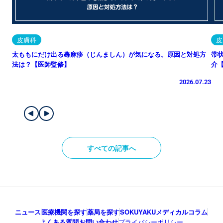
皮膚科
皮
太ももにだけ出る蕁麻疹（じんましん）が気になる。原因と対処方
帯
法は？【医師監修】
介
2026.07.23
すべての記事へ
ニュース
医療機関を探す
薬局を探す
SOKUYAKUメディカルコラム
よくある質問
お問い合わせ
プライバシーポリシー