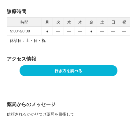
診療時間
時間
月
火
水
木
金
土
日
祝
9:00~20:00
●
―
―
―
●
―
―
―
休診日：土・日・祝
アクセス情報
行き方を調べる
薬局からのメッセージ
信頼されるかかりつけ薬局を目指して