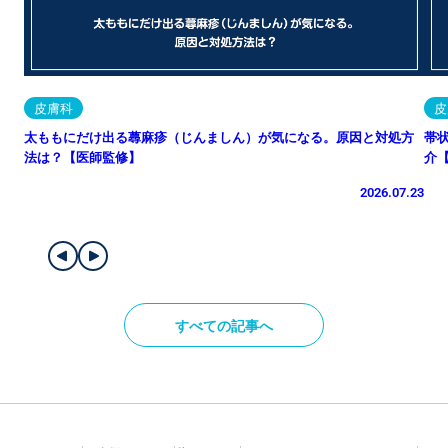
皮膚科
皮
太ももにだけ出る蕁麻疹（じんましん）が気になる。原因と対処方
帯
法は？【医師監修】
介
2026.07.23
すべての記事へ