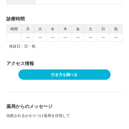
診療時間
時間
月
火
水
木
金
土
日
祝
―
―
―
―
―
―
―
―
休診日：日・祝
アクセス情報
行き方を調べる
薬局からのメッセージ
信頼されるかかりつけ薬局を目指して