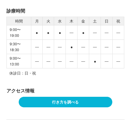
診療時間
時間
月
火
水
木
金
土
日
祝
9:00〜
●
●
●
―
●
―
―
―
19:00
9:30〜
―
―
―
●
―
―
―
―
18:30
9:00〜
―
―
―
―
―
●
―
―
13:00
休診日：日・祝
アクセス情報
行き方を調べる