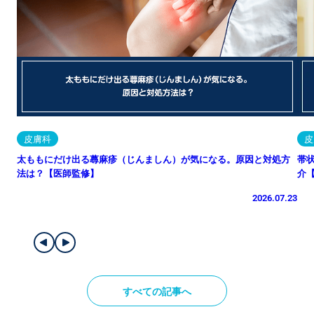
皮膚科
皮
太ももにだけ出る蕁麻疹（じんましん）が気になる。原因と対処方
帯
法は？【医師監修】
介
2026.07.23
すべての記事へ