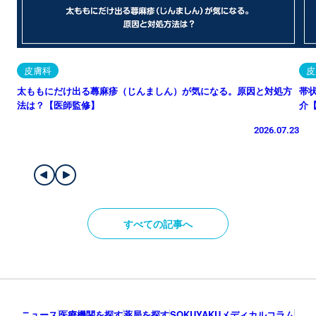
皮膚科
皮
太ももにだけ出る蕁麻疹（じんましん）が気になる。原因と対処方
帯
法は？【医師監修】
介
2026.07.23
すべての記事へ
ニュース
医療機関を探す
薬局を探す
SOKUYAKUメディカルコラム