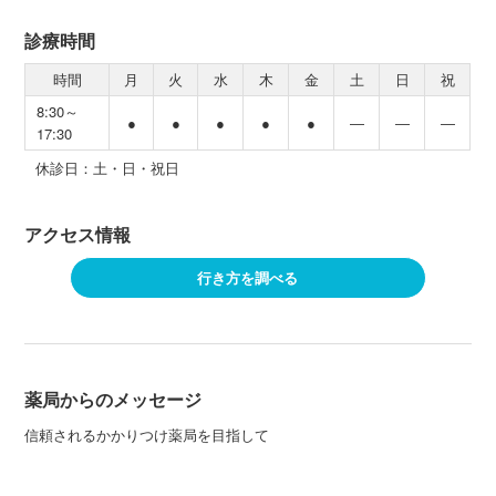
診療時間
時間
月
火
水
木
金
土
日
祝
8:30～
●
●
●
●
●
―
―
―
17:30
休診日：土・日・祝日
アクセス情報
行き方を調べる
薬局からのメッセージ
信頼されるかかりつけ薬局を目指して