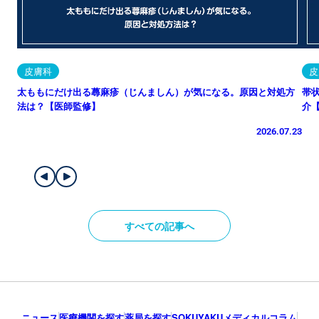
皮膚科
皮
太ももにだけ出る蕁麻疹（じんましん）が気になる。原因と対処方
帯
法は？【医師監修】
介
2026.07.23
すべての記事へ
ニュース
医療機関を探す
薬局を探す
SOKUYAKUメディカルコラム