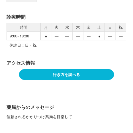
診療時間
時間
月
火
水
木
金
土
日
祝
9:00~18:30
●
―
―
―
―
●
―
―
休診日：日・祝
アクセス情報
行き方を調べる
薬局からのメッセージ
信頼されるかかりつけ薬局を目指して