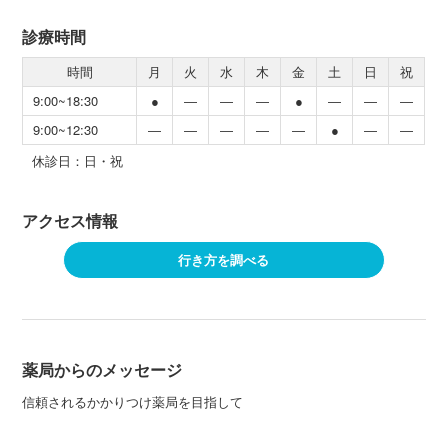
診療時間
時間
月
火
水
木
金
土
日
祝
9:00~18:30
●
―
―
―
●
―
―
―
9:00~12:30
―
―
―
―
―
●
―
―
休診日：日・祝
アクセス情報
行き方を調べる
薬局からのメッセージ
信頼されるかかりつけ薬局を目指して