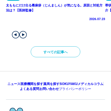
太ももにだけ出る蕁麻疹（じんましん）が気になる。原因と対処方
帯
法は？【医師監修】
介
2026.07.23
すべての記事へ
ニュース
医療機関を探す
薬局を探す
SOKUYAKUメディカルコラム
よくある質問
お問い合わせ
プライバシーポリシー