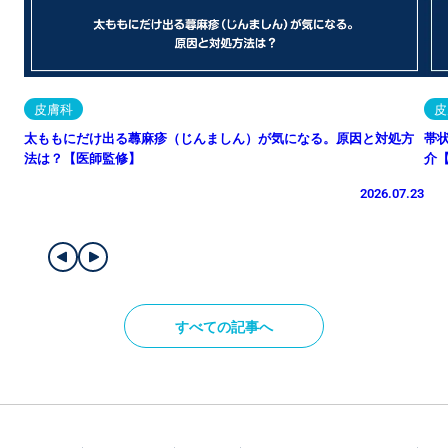
皮膚科
皮
太ももにだけ出る蕁麻疹（じんましん）が気になる。原因と対処方
帯
法は？【医師監修】
介
2026.07.23
すべての記事へ