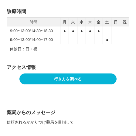
診療時間
時間
月
火
水
木
金
土
日
祝
9:00~13:00/14:30~18:30
●
●
●
●
●
―
―
―
9:00~13:00/14:00~17:00
―
―
―
―
―
●
―
―
休診日：日・祝
アクセス情報
行き方を調べる
薬局からのメッセージ
信頼されるかかりつけ薬局を目指して