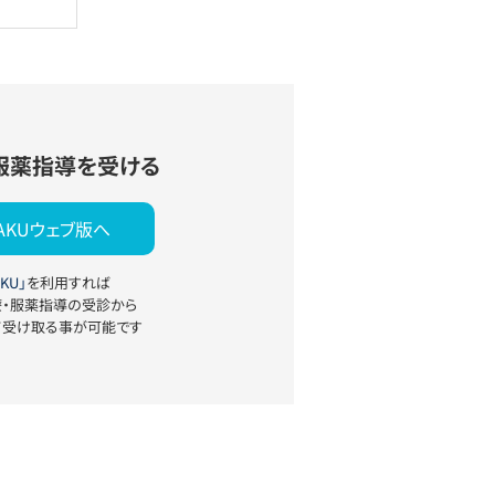
服薬指導を受ける
YAKUウェブ版へ
KU」
を利用すれば
療・服薬指導の受診から
て受け取る事が可能です