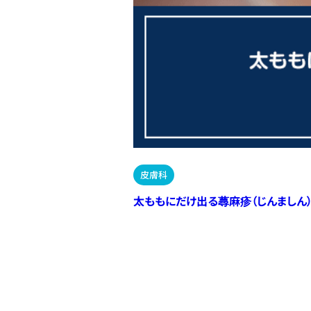
皮膚科
太ももにだけ出る蕁麻疹（じんましん