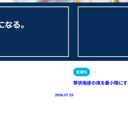
皮膚科
帯状疱疹の痕を最小限にす
2026.07.23