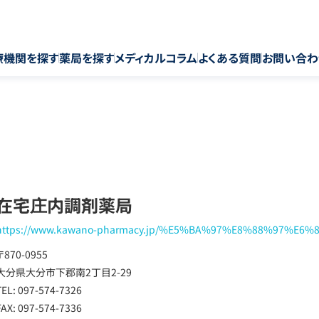
療機関を探す
薬局を探す
メディカルコラム
よくある質問
お問い合わ
在宅庄内調剤薬局
https://www.kawano-pharmacy.jp/%E5%BA%97%E8%88%97%E6
〒870-0955
大分県大分市下郡南2丁目2-29
TEL: 097-574-7326
FAX: 097-574-7336