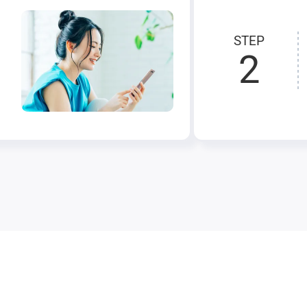
STEP
2