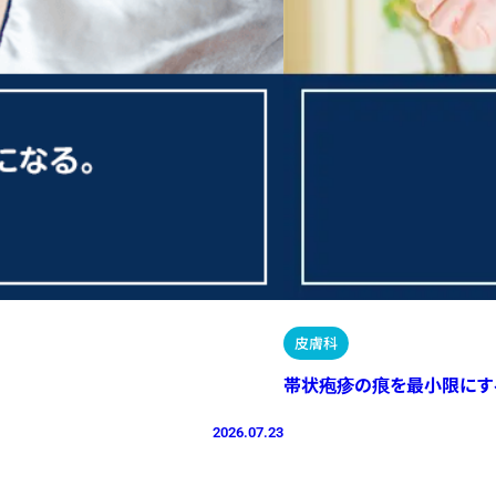
皮膚科
帯状疱疹の痕を最小限にす
2026.07.23