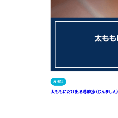
皮膚科
太ももにだけ出る蕁麻疹（じんましん