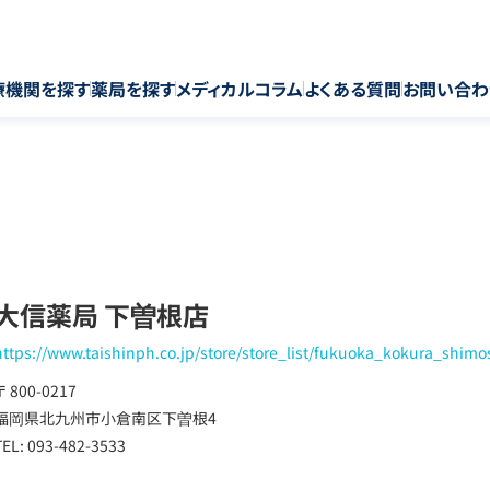
療機関を探す
薬局を探す
メディカルコラム
よくある質問
お問い合わ
大信薬局 下曽根店
https://www.taishinph.co.jp/store/store_list/fukuoka_kokura_shim
〒 800-0217
福岡県北九州市小倉南区下曽根4
TEL: 093-482-3533