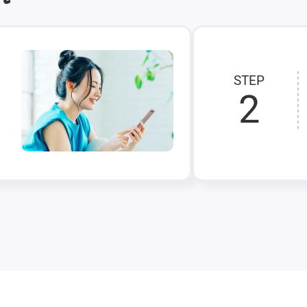
STEP
2