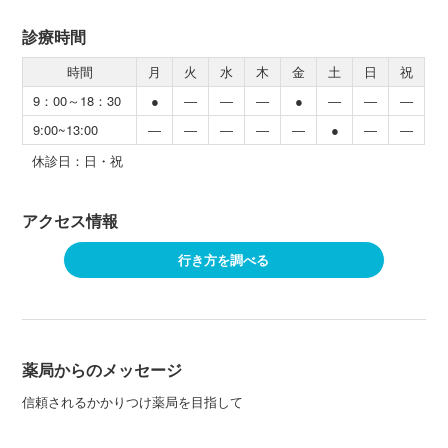
診療時間
時間
月
火
水
木
金
土
日
祝
9：00～18：30
●
―
―
―
●
―
―
―
9:00~13:00
―
―
―
―
―
●
―
―
休診日：日・祝
アクセス情報
行き方を調べる
薬局からのメッセージ
信頼されるかかりつけ薬局を目指して