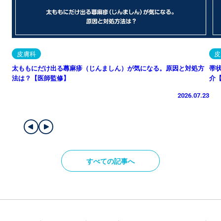
皮膚科
皮
太ももにだけ出る蕁麻疹（じんましん）が気になる。原因と対処方
帯
法は？【医師監修】
介
2026.07.23
すべての記事へ