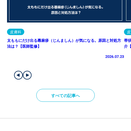
皮膚科
皮
太ももにだけ出る蕁麻疹（じんましん）が気になる。原因と対処方
帯
法は？【医師監修】
介
2026.07.23
すべての記事へ