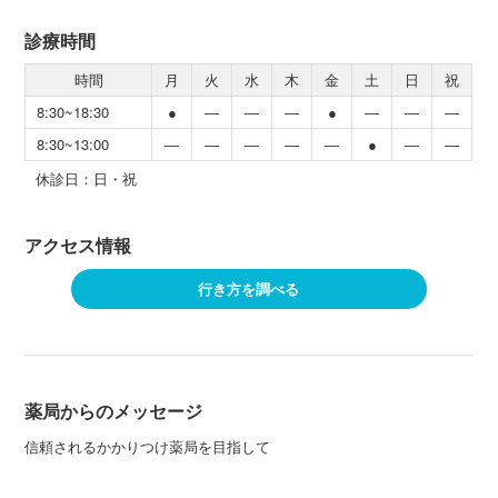
診療時間
時間
月
火
水
木
金
土
日
祝
8:30~18:30
●
―
―
―
●
―
―
―
8:30~13:00
―
―
―
―
―
●
―
―
休診日：日・祝
アクセス情報
行き方を調べる
薬局からのメッセージ
信頼されるかかりつけ薬局を目指して