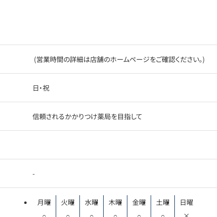
(営業時間の詳細は店舗のホームページをご確認ください。)
日・祝
信頼されるかかりつけ薬局を目指して
-
月曜
火曜
水曜
木曜
金曜
土曜
日曜
○
○
○
○
○
○
×