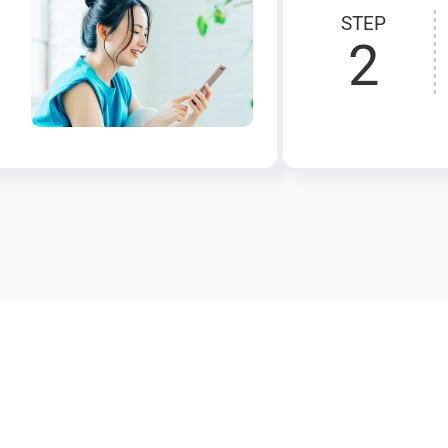
STEP
2