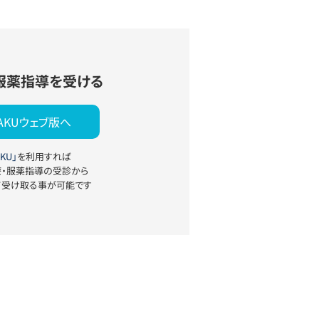
服薬指導を受ける
YAKUウェブ版へ
KU」
を利用すれば
療・服薬指導の受診から
て受け取る事が可能です