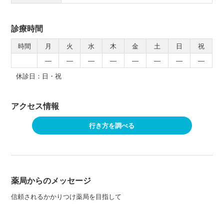
診療時間
時間
月
火
水
木
金
土
日
祝
―
―
―
―
―
―
―
―
休診日：日・祝
アクセス情報
行き方を調べる
薬局からのメッセージ
信頼されるかかりつけ薬局を目指して