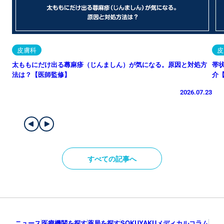
皮膚科
皮
太ももにだけ出る蕁麻疹（じんましん）が気になる。原因と対処方
帯
法は？【医師監修】
介
2026.07.23
すべての記事へ
ニュース
医療機関を探す
薬局を探す
SOKUYAKUメディカルコラム