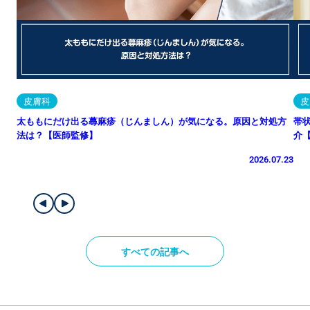
皮膚科
皮
太ももにだけ出る蕁麻疹（じんましん）が気になる。原因と対処方
帯
法は？【医師監修】
介
2026.07.23
すべての記事へ