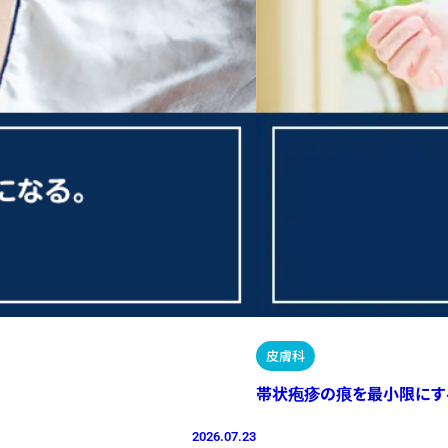
皮膚科
帯状疱疹の痕を最小限にす
2026.07.23