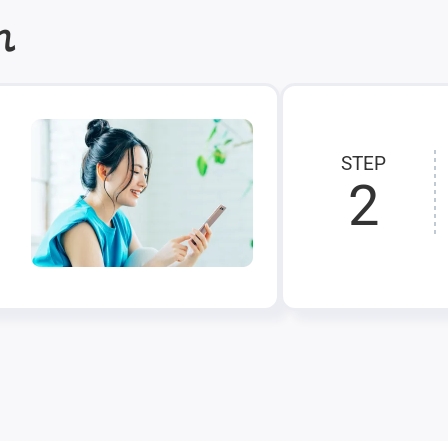
れ
STEP
2