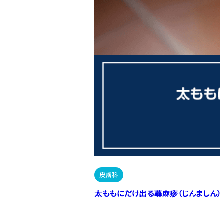
皮膚科
太ももにだけ出る蕁麻疹（じんましん