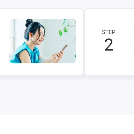
STEP
2