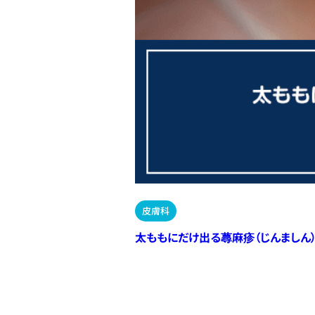
皮膚科
太ももにだけ出る蕁麻疹（じんましん