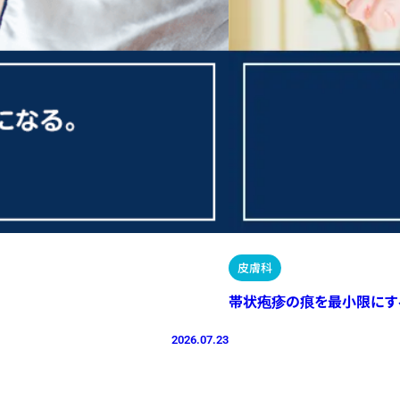
皮膚科
帯状疱疹の痕を最小限にす
2026.07.23