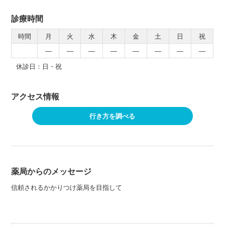
診療時間
時間
月
火
水
木
金
土
日
祝
―
―
―
―
―
―
―
―
休診日：日・祝
アクセス情報
行き方を調べる
薬局からのメッセージ
信頼されるかかりつけ薬局を目指して