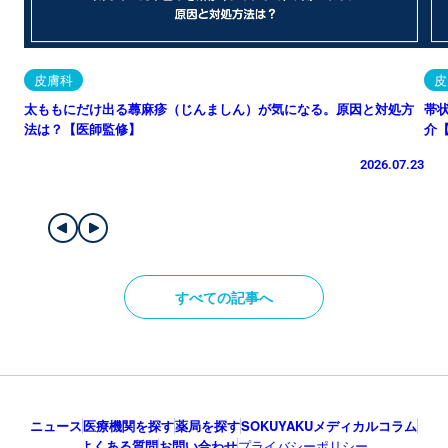
皮膚科
皮
太ももにだけ出る蕁麻疹（じんましん）が気になる。原因と対処方
帯
法は？【医師監修】
介
2026.07.23
すべての記事へ
ニュース
医療機関を探す
薬局を探す
SOKUYAKUメディカルコラム
よくある質問
お問い合わせ
プライバシーポリシー