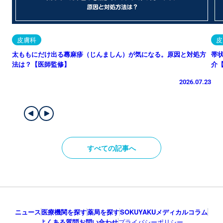
皮膚科
皮
太ももにだけ出る蕁麻疹（じんましん）が気になる。原因と対処方
帯
法は？【医師監修】
介
2026.07.23
すべての記事へ
ニュース
医療機関を探す
薬局を探す
SOKUYAKUメディカルコラム
よくある質問
お問い合わせ
プライバシーポリシー