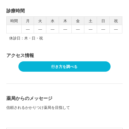
診療時間
時間
月
火
水
木
金
土
日
祝
―
―
―
―
―
―
―
―
休診日：木・日・祝
アクセス情報
行き方を調べる
薬局からのメッセージ
信頼されるかかりつけ薬局を目指して