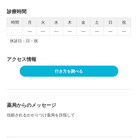
診療時間
時間
月
火
水
木
金
土
日
祝
―
―
―
―
―
―
―
―
休診日：日・祝
アクセス情報
行き方を調べる
薬局からのメッセージ
信頼されるかかりつけ薬局を目指して