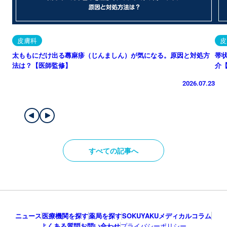
皮膚科
皮
太ももにだけ出る蕁麻疹（じんましん）が気になる。原因と対処方
帯
法は？【医師監修】
介
2026.07.23
すべての記事へ
ニュース
医療機関を探す
薬局を探す
SOKUYAKUメディカルコラム
よくある質問
お問い合わせ
プライバシーポリシー