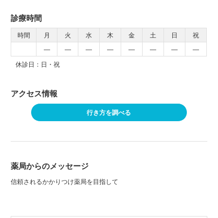
診療時間
時間
月
火
水
木
金
土
日
祝
―
―
―
―
―
―
―
―
休診日：日・祝
アクセス情報
行き方を調べる
薬局からのメッセージ
信頼されるかかりつけ薬局を目指して