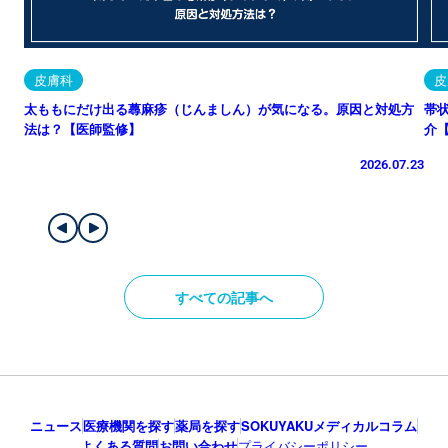
皮膚科
皮
太ももにだけ出る蕁麻疹（じんましん）が気になる。原因と対処方
帯
法は？【医師監修】
介
2026.07.23
すべての記事へ
ニュース
医療機関を探す
薬局を探す
SOKUYAKUメディカルコラム
よくある質問
お問い合わせ
プライバシーポリシー