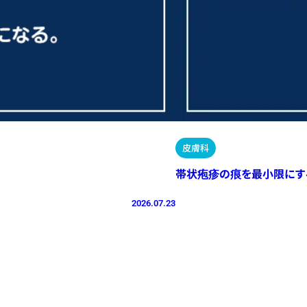
皮膚科
帯状疱疹の痕を最小限にす
2026.07.23