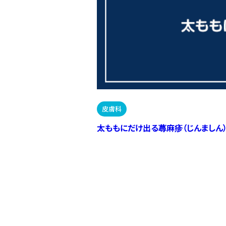
皮膚科
太ももにだけ出る蕁麻疹（じんましん