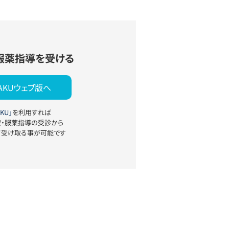
服薬指導を受ける
YAKUウェブ版へ
KU」
を利用すれば
療・服薬指導の受診から
て受け取る事が可能です