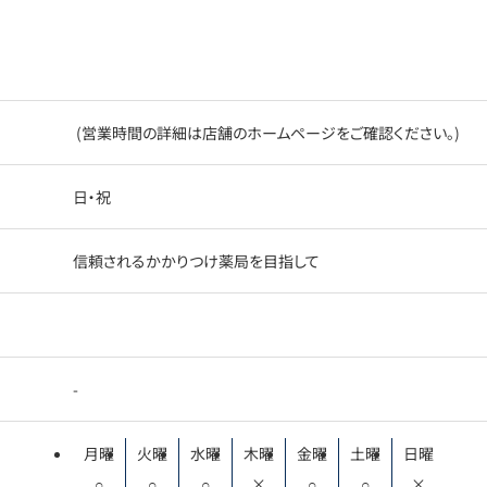
(営業時間の詳細は店舗のホームページをご確認ください。)
日・祝
信頼されるかかりつけ薬局を目指して
-
月曜
火曜
水曜
木曜
金曜
土曜
日曜
○
○
○
×
○
○
×