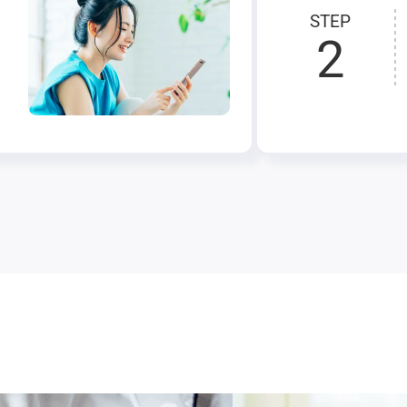
STEP
2