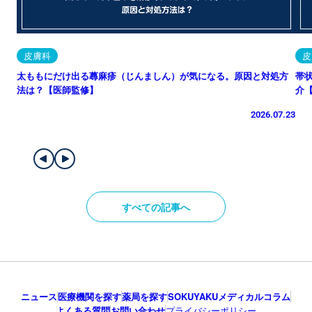
皮膚科
皮
太ももにだけ出る蕁麻疹（じんましん）が気になる。原因と対処方
帯
法は？【医師監修】
介
2026.07.23
すべての記事へ
ニュース
医療機関を探す
薬局を探す
SOKUYAKUメディカルコラム
よくある質問
お問い合わせ
プライバシーポリシー