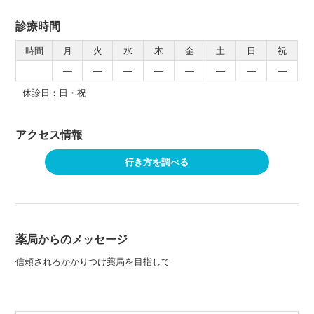
診療時間
時間
月
火
水
木
金
土
日
祝
―
―
―
―
―
―
―
―
休診日：日・祝
アクセス情報
行き方を調べる
薬局からのメッセージ
信頼されるかかりつけ薬局を目指して