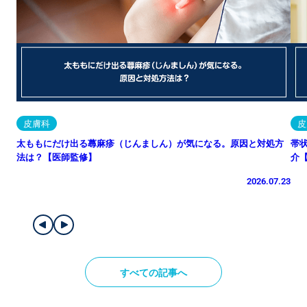
皮膚科
皮
太ももにだけ出る蕁麻疹（じんましん）が気になる。原因と対処方
帯
法は？【医師監修】
介
2026.07.23
すべての記事へ