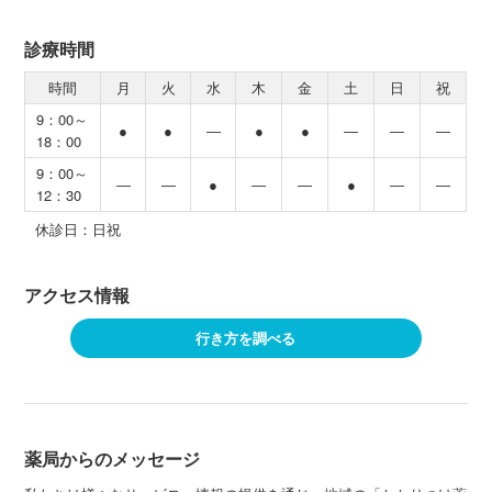
診療時間
時間
月
火
水
木
金
土
日
祝
9：00～
●
●
―
●
●
―
―
―
18：00
9：00～
―
―
●
―
―
●
―
―
12：30
休診日：日祝
アクセス情報
行き方を調べる
薬局からのメッセージ