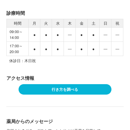
診療時間
時間
月
火
水
木
金
土
日
祝
09:00～
●
●
●
―
●
●
―
―
14:00
17:00～
●
●
●
―
●
●
―
―
20:00
休診日：木日祝
アクセス情報
行き方を調べる
薬局からのメッセージ