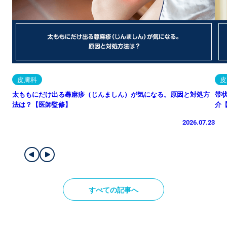
皮膚科
皮
太ももにだけ出る蕁麻疹（じんましん）が気になる。原因と対処方
帯
法は？【医師監修】
介
2026.07.23
すべての記事へ