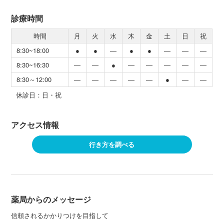
診療時間
時間
月
火
水
木
金
土
日
祝
8:30~18:00
●
●
―
●
●
―
―
―
8:30~16:30
―
―
●
―
―
―
―
―
8:30～12:00
―
―
―
―
―
●
―
―
休診日：日・祝
アクセス情報
行き方を調べる
薬局からのメッセージ
信頼されるかかりつけを目指して