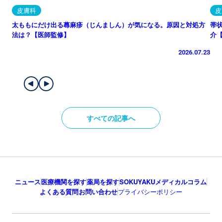
皮膚科
皮
太ももにだけ出る蕁麻疹（じんましん）が気になる。原因と対処方
帯
法は？【医師監修】
介
2026.07.23
すべての記事へ
ニュース
医療機関を探す
薬局を探す
SOKUYAKUメディカルコラム
よくある質問
お問い合わせ
プライバシーポリシー