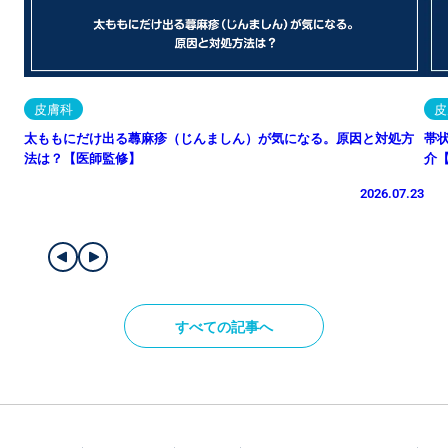
皮膚科
皮
太ももにだけ出る蕁麻疹（じんましん）が気になる。原因と対処方
帯
法は？【医師監修】
介
2026.07.23
すべての記事へ