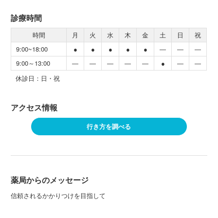
診療時間
時間
月
火
水
木
金
土
日
祝
9:00~18:00
●
●
●
●
●
―
―
―
9:00～13:00
―
―
―
―
―
●
―
―
休診日：日・祝
アクセス情報
行き方を調べる
薬局からのメッセージ
信頼されるかかりつけを目指して