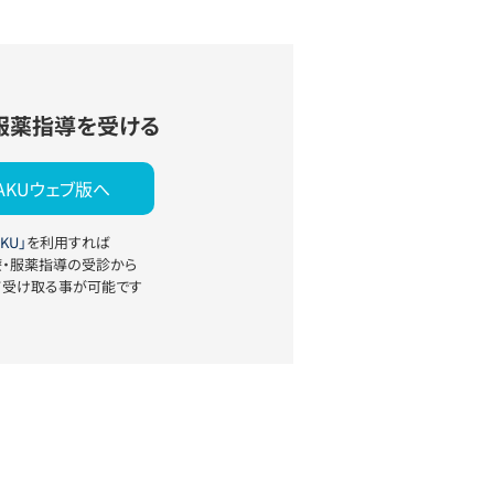
服薬指導を受ける
YAKUウェブ版へ
KU」
を利用すれば
療・服薬指導の受診から
て受け取る事が可能です