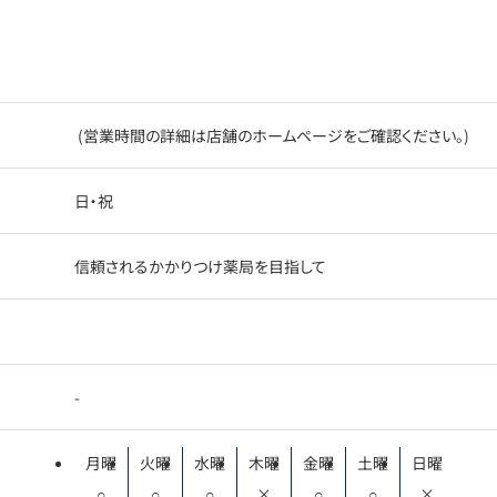
(営業時間の詳細は店舗のホームページをご確認ください。)
日・祝
信頼されるかかりつけ薬局を目指して
-
月曜
火曜
水曜
木曜
金曜
土曜
日曜
○
○
○
×
○
○
×