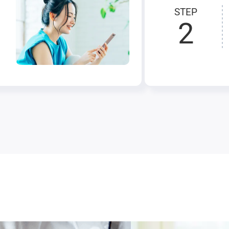
STEP
2