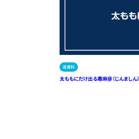
皮膚科
太ももにだけ出る蕁麻疹（じんましん