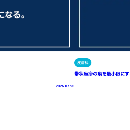
皮膚科
帯状疱疹の痕を最小限にす
2026.07.23