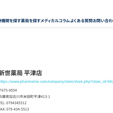
療機関を探す
薬局を探す
メディカルコラム
よくある質問
お問い合わ
新世薬局 平津店
https://www.pharmarise.com/company/store/store.php?store_id=66
〒675-0054
兵庫県加古川市米田町平津413-1
TEL: 0794345512
FAX: 079-434-5513