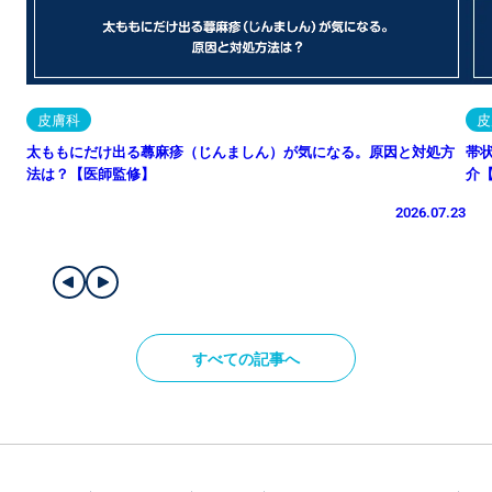
皮膚科
皮
太ももにだけ出る蕁麻疹（じんましん）が気になる。原因と対処方
帯
法は？【医師監修】
介
2026.07.23
すべての記事へ