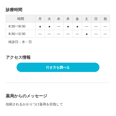
診療時間
時間
月
火
水
木
金
土
日
祝
8:30~18:30
●
●
―
●
●
―
―
―
8:30~12:30
―
―
―
―
―
●
―
―
休診日：水・日
アクセス情報
行き方を調べる
薬局からのメッセージ
信頼されるかかりつけ薬局を目指して