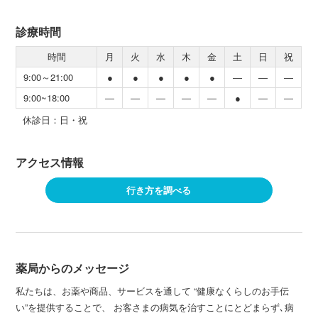
診療時間
時間
月
火
水
木
金
土
日
祝
9:00～21:00
●
●
●
●
●
―
―
―
9:00~18:00
―
―
―
―
―
●
―
―
休診日：日・祝
アクセス情報
行き方を調べる
薬局からのメッセージ
私たちは、お薬や商品、サービスを通して “健康なくらしのお手伝
い”を提供することで、 お客さまの病気を治すことにとどまらず､病