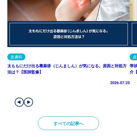
皮膚科
皮
太ももにだけ出る蕁麻疹（じんましん）が気になる。原因と対処方
帯
法は？【医師監修】
介
2026.07.23
すべての記事へ