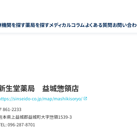
療機関を探す
薬局を探す
メディカルコラム
よくある質問
お問い合わ
新生堂薬局 益城惣領店
https://sinseido-co.jp/map/mashikisoryo/
〒 861-2233
熊本県上益城郡益城町大字惣領1539-3
TEL: 096-287-8701