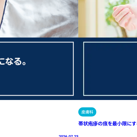
皮膚科
帯状疱疹の痕を最小限にす
2026.07.23