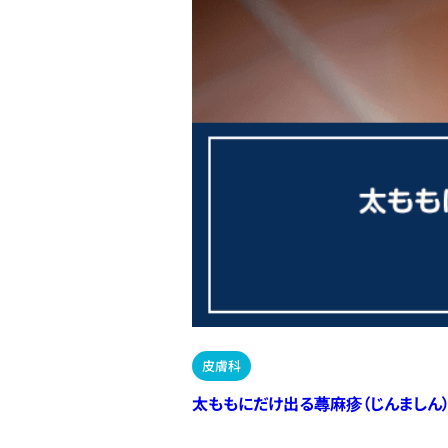
皮膚科
太ももにだけ出る蕁麻疹（じんましん