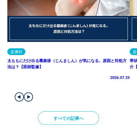
皮膚科
皮
太ももにだけ出る蕁麻疹（じんましん）が気になる。原因と対処方
帯
法は？【医師監修】
介
2026.07.23
すべての記事へ