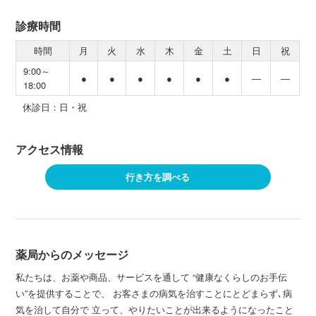
診療時間
時間
月
火
水
木
金
土
日
祝
9:00～
●
●
●
●
●
●
―
―
18:00
休診日：日・祝
アクセス情報
行き方を調べる
薬局からのメッセージ
私たちは、お薬や商品、サービスを通して “健康なくらしのお手伝
い”を提供することで、 お客さまの病気を治すことにとどまらず､病
気を治して自分で 立って、やりたいことが出来るようになったこと