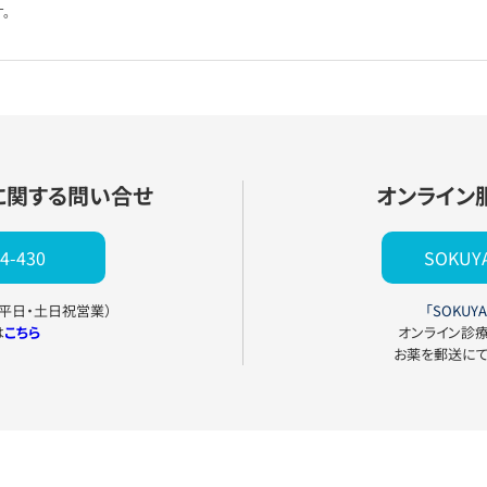
。
に関する問い合せ
オンライン
4-430
SOKU
0（平日・土日祝営業）
「SOKUYA
は
こちら
オンライン診
お薬を郵送に