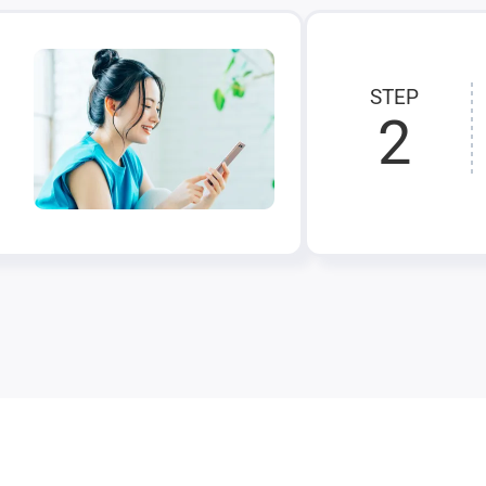
STEP
2