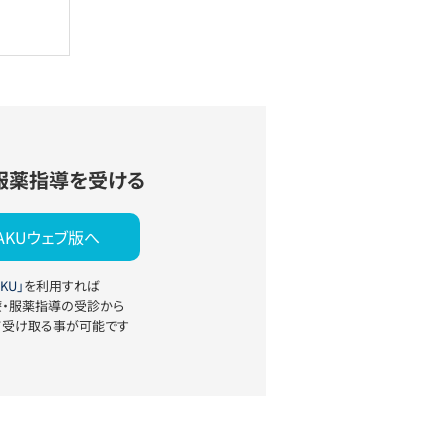
服薬指導を受ける
YAKUウェブ版へ
KU」
を利用すれば
療・服薬指導の受診から
て受け取る事が可能です