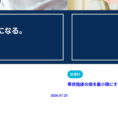
皮膚科
帯状疱疹の痕を最小限にす
2026.07.23