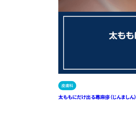
皮膚科
太ももにだけ出る蕁麻疹（じんましん