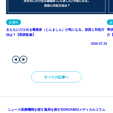
皮膚科
皮
太ももにだけ出る蕁麻疹（じんましん）が気になる。原因と対処方
帯
法は？【医師監修】
介
2026.07.23
すべての記事へ
ニュース
医療機関を探す
薬局を探す
SOKUYAKUメディカルコラム