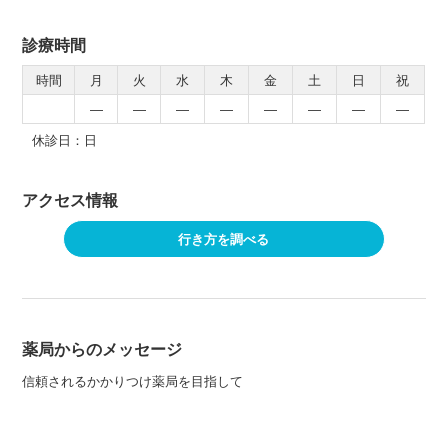
診療時間
時間
月
火
水
木
金
土
日
祝
―
―
―
―
―
―
―
―
休診日：日
アクセス情報
行き方を調べる
薬局からのメッセージ
信頼されるかかりつけ薬局を目指して