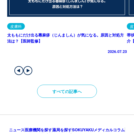
皮膚科
皮
太ももにだけ出る蕁麻疹（じんましん）が気になる。原因と対処方
帯
法は？【医師監修】
介
2026.07.23
すべての記事へ
ニュース
医療機関を探す
薬局を探す
SOKUYAKUメディカルコラム