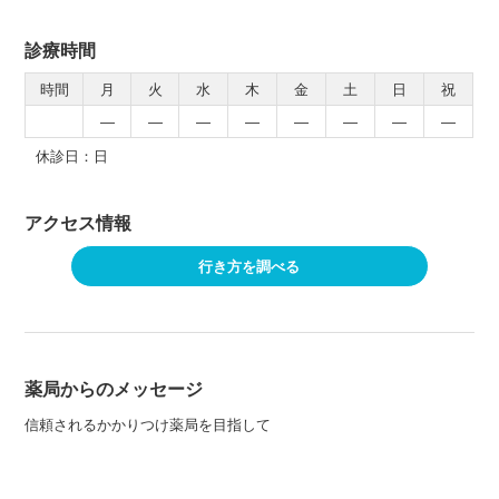
診療時間
時間
月
火
水
木
金
土
日
祝
―
―
―
―
―
―
―
―
休診日：日
アクセス情報
行き方を調べる
薬局からのメッセージ
信頼されるかかりつけ薬局を目指して