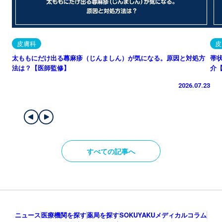
皮膚科
皮
太ももにだけ出る蕁麻疹（じんましん）が気になる。原因と対処方
帯
法は？【医師監修】
介
2026.07.23
すべての記事へ
ニュース
医療機関を探す
薬局を探す
SOKUYAKUメディカルコラム