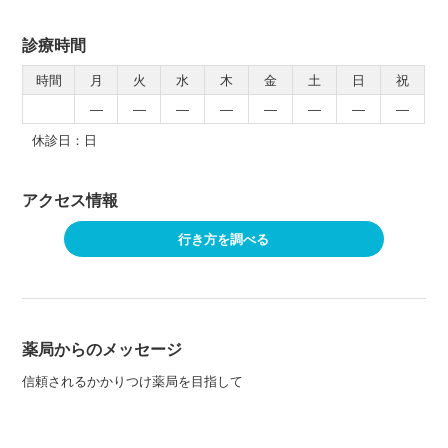
診療時間
時間
月
火
水
木
金
土
日
祝
―
―
―
―
―
―
―
―
休診日：日
アクセス情報
行き方を調べる
薬局からのメッセージ
信頼されるかかりつけ薬局を目指して