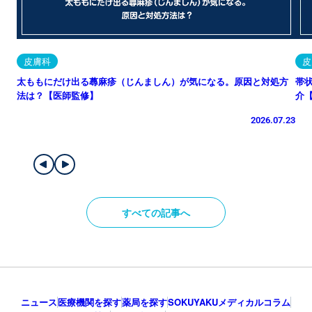
皮膚科
皮
太ももにだけ出る蕁麻疹（じんましん）が気になる。原因と対処方
帯
法は？【医師監修】
介
2026.07.23
すべての記事へ
ニュース
医療機関を探す
薬局を探す
SOKUYAKUメディカルコラム