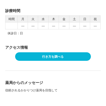
診療時間
時間
月
火
水
木
金
土
日
祝
―
―
―
―
―
―
―
―
休診日：日
アクセス情報
行き方を調べる
薬局からのメッセージ
信頼されるかかりつけ薬局を目指して