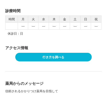
診療時間
時間
月
火
水
木
金
土
日
祝
―
―
―
―
―
―
―
―
休診日：日
アクセス情報
行き方を調べる
薬局からのメッセージ
信頼されるかかりつけ薬局を目指して