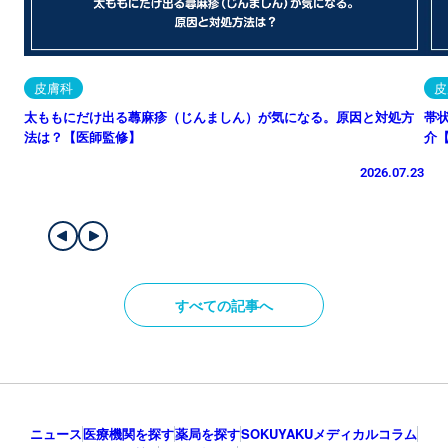
皮膚科
皮
太ももにだけ出る蕁麻疹（じんましん）が気になる。原因と対処方
帯
法は？【医師監修】
介
2026.07.23
すべての記事へ
ニュース
医療機関を探す
薬局を探す
SOKUYAKUメディカルコラム