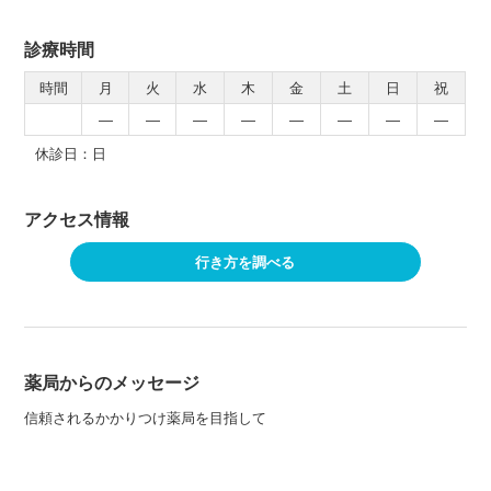
診療時間
時間
月
火
水
木
金
土
日
祝
―
―
―
―
―
―
―
―
休診日：日
アクセス情報
行き方を調べる
薬局からのメッセージ
信頼されるかかりつけ薬局を目指して