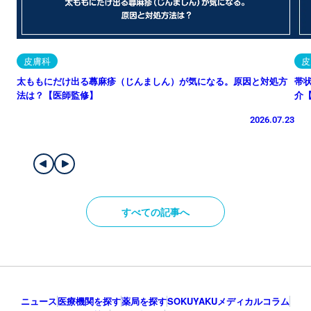
皮膚科
皮
太ももにだけ出る蕁麻疹（じんましん）が気になる。原因と対処方
帯
法は？【医師監修】
介
2026.07.23
すべての記事へ
ニュース
医療機関を探す
薬局を探す
SOKUYAKUメディカルコラム