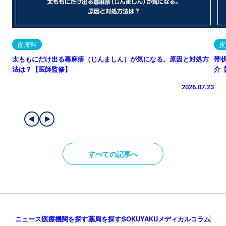
皮膚科
皮
太ももにだけ出る蕁麻疹（じんましん）が気になる。原因と対処方
帯
法は？【医師監修】
介
2026.07.23
すべての記事へ
ニュース
医療機関を探す
薬局を探す
SOKUYAKUメディカルコラム