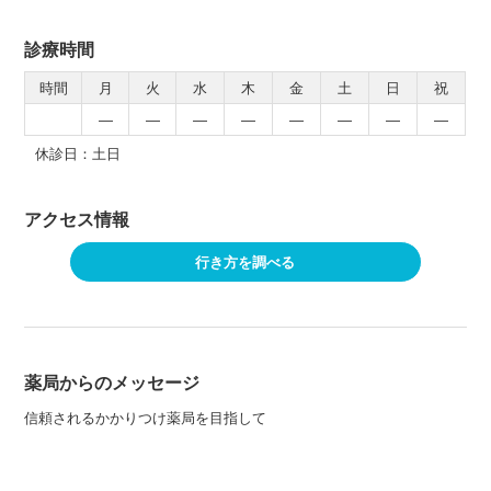
診療時間
時間
月
火
水
木
金
土
日
祝
―
―
―
―
―
―
―
―
休診日：土日
アクセス情報
行き方を調べる
薬局からのメッセージ
信頼されるかかりつけ薬局を目指して