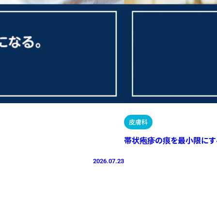
皮膚科
帯状疱疹の痕を最小限にす
2026.07.23