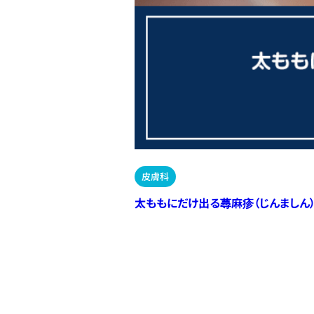
皮膚科
太ももにだけ出る蕁麻疹（じんましん