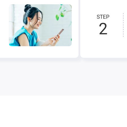
STEP
2