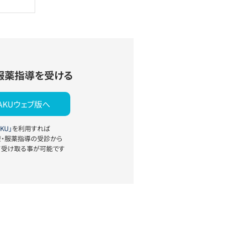
服薬指導を受ける
YAKUウェブ版へ
KU」
を利用すれば
療・服薬指導の受診から
て受け取る事が可能です