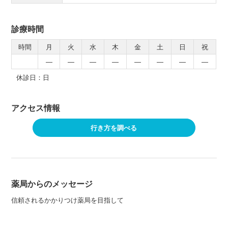
診療時間
時間
月
火
水
木
金
土
日
祝
―
―
―
―
―
―
―
―
休診日：日
アクセス情報
行き方を調べる
薬局からのメッセージ
信頼されるかかりつけ薬局を目指して