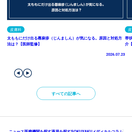
皮膚科
皮
太ももにだけ出る蕁麻疹（じんましん）が気になる。原因と対処方
帯
法は？【医師監修】
介
2026.07.23
すべての記事へ
ニュース
医療機関を探す
薬局を探す
SOKUYAKUメディカルコラム