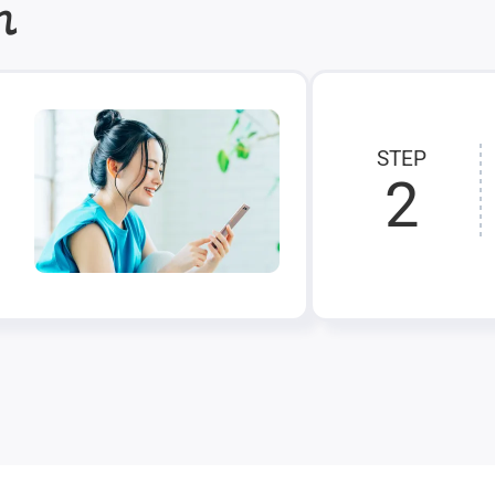
れ
STEP
2