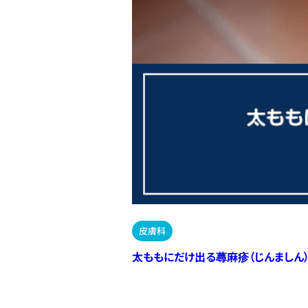
皮膚科
太ももにだけ出る蕁麻疹（じんましん