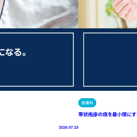
皮膚科
帯状疱疹の痕を最小限にす
2026.07.23