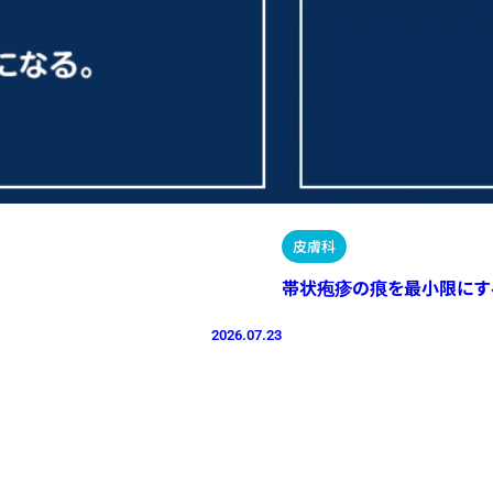
皮膚科
帯状疱疹の痕を最小限にす
2026.07.23