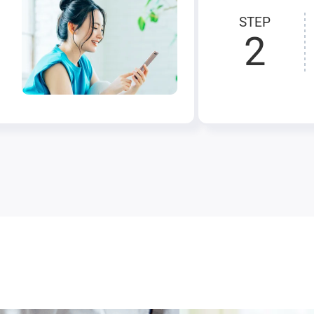
STEP
2