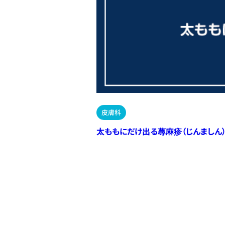
皮膚科
太ももにだけ出る蕁麻疹（じんましん