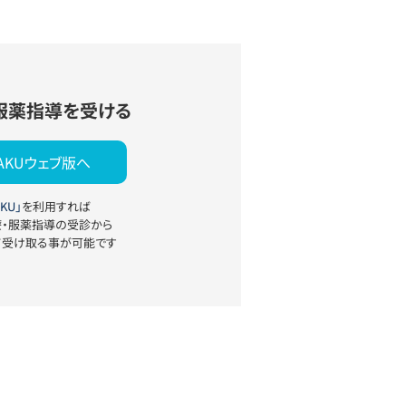
服薬指導を受ける
YAKUウェブ版へ
KU」
を利用すれば
療・服薬指導の受診から
て受け取る事が可能です